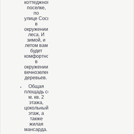
коттеджном
поселке,
по
улице Сосновая,
в
окружении
леса. И
зимой, и
летом вам
будет
комфортно
в
окружении
вечнозеленых
деревьев.
Общая
площадь составляет 350
м. кв. 2
этажа,
цокольный
этаж, а
также
жилая
мансарда.