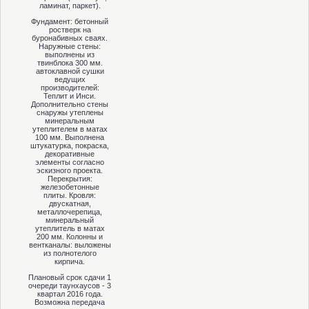
ламинат, паркет).
Фундамент: бетонный
ростверк на
буронабивных сваях.
Наружные стены:
выполнены из
твинблока 300 мм.
автоклавной сушки
ведущих
производителей:
Теплит и Инси.
Дополнительно стены
снаружы утеплены
минеральным
утеплителем в матах
100 мм. Выполнена
штукатурка, покраска,
декоративные
элементы согласно
эскизного проекта.
Перекрытия:
железобетонные
плиты. Кровля:
двускатная,
металлочерепица,
минеральный
утеплитель в матах
200 мм. Колонны и
вентканалы: выложены
из полнотелого
кирпича.
Плановый срок сдачи 1
очереди таунхаусов - 3
квартал 2016 года.
Возможна передача