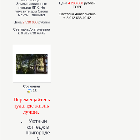
канализация.
Цена
4 20
0 000
рублей
Земли населенных
ТОРГ
пунктов ЛПХ. Не
упустите дом Своей
Светлана Анатольевна
мечты - звоните!
т. 8 912 638 49 42
Цена
2 530 000
рублей
Светлана Анатольевна
т. 8 912 638 49 42
Сосновая
15
Перемещайтесь
туда, где жизнь
лучше.
Уютный
коттедж в
пригороде
г.