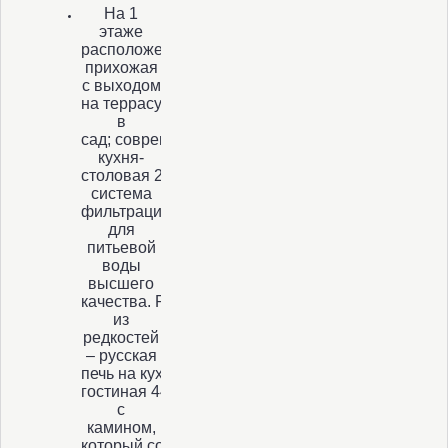
На 1
этаже
расположена
прихожая
с выходом
на террасу и
в
сад; современная
кухня-
столовая 26 кв.м. Со встроенной техникой и у
система
фильтрации
для
питьевой
воды
высшего
качества. Редкость
из
редкостей
– русская
печь на кухне; зал-
гостиная 44 кв.м.
с
камином,
который согреет