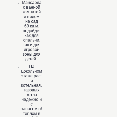
Мансарда
с ванной
комнатой
и видом
на сад
69 кв.м.
подойдет
как для
спальни,
так и для
игровой
зоны для
детей.
На
цокольном
этаже расположены прачечная
и
котельная. Два
газовых
котла
надежно и
с
запасом обеспечат дом
теплом в