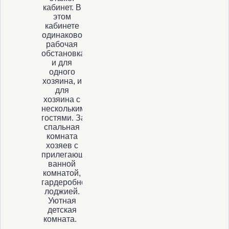
кабинет. В
этом
кабинете
одинаково
рабочая
обстановка
и для
одного
хозяина, и
для
хозяина с
несколькими
гостями. Замечательная
спальная
комната
хозяев с
прилегающей
ванной
комнатой,
гардеробной и
лоджией.
Уютная
детская
комната.