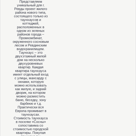
Представляем
уникальный для г.
Ревды проект жилого
района нового типа,
состоящего только из
таунхаусов и
коттеджей,
расположенных в
одном из зеленых
районов города –
Промкомбинат,
окруженного сосновым
лесом и Ревдинским
водохранилищем.
Таунхаус – это
двухэтажный жилой
дом на несколько
двухуровневых
квартир. Каждая
квартира таунхауса
имеет отдельный вход
с улицы, мансарду с
окнами, которую
можно использовать
как жилую, и задний
дворик, на котором
можно разместить
баню, беседку, зону
барбекю и т.д.
Практически вся
Европа проживает в
таунхаусах.
Стоимость таунхауса
в поселке «Сосны»
сопоставима со
стоимостью городской
квартиры. Покупая