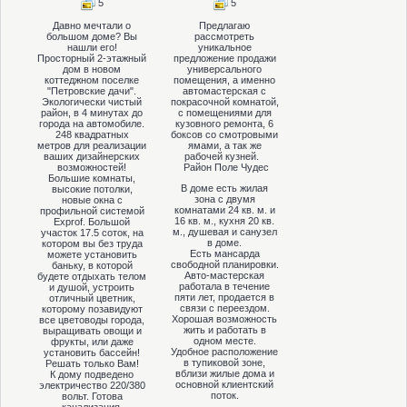
5
5
Давно мечтали о
Предлагаю
большом доме? Вы
рассмотреть
нашли его!
уникальное
Просторный 2-этажный
предложение продажи
дом в новом
универсального
коттеджном поселке
помещения, а именно
"Петровские дачи".
автомастерская с
Экологически чистый
покрасочной комнатой,
район, в 4 минутах до
с помещениями для
города на автомобиле.
кузовного ремонта, 6
248 квадратных
боксов со смотровыми
метров для реализации
ямами, а так же
ваших дизайнерских
рабочей кузней.
возможностей!
Район Поле Чудес
Большие комнаты,
В доме есть жилая
высокие потолки,
зона с двумя
новые окна с
комнатами 24 кв. м. и
профильной системой
16 кв. м., кухня 20 кв.
Exprof. Большой
м., душевая и санузел
участок 17.5 соток, на
в доме.
котором вы без труда
Есть мансарда
можете установить
свободной планировки.
баньку, в которой
Авто-мастерская
будете отдыхать телом
работала в течение
и душой, устроить
пяти лет, продается в
отличный цветник,
связи с переездом.
которому позавидуют
Хорошая возможность
все цветоводы города,
жить и работать в
выращивать овощи и
одном месте.
фрукты, или даже
Удобное расположение
установить бассейн!
в тупиковой зоне,
Решать только Вам!
вблизи жилые дома и
К дому подведено
основной клиентский
электричество 220/380
поток.
вольт. Готова