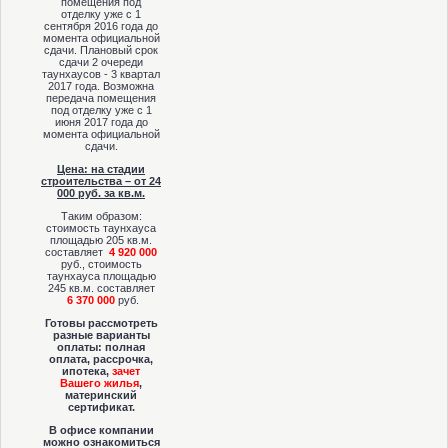
помещения под
отделку уже с 1
сентября 2016 года до
момента официальной
сдачи. Плановый срок
сдачи 2 очереди
таунхаусов - 3 квартал
2017 года. Возможна
передача помещения
под отделку уже с 1
июня 2017 года до
момента официальной
сдачи.
Цена: на стадии
строительства – от 24
000 руб. за кв.м.
Таким образом:
стоимость таунхауса
площадью 205 кв.м.
составляет
4 920 000
руб., стоимость
таунхауса площадью
245 кв.м. составляет
6
370 000
руб.
Готовы рассмотреть
разные варианты
оплаты: полная
оплата, рассрочка,
ипотека,
зачет
Вашего жилья
,
материнский
сертификат.
В офисе компании
можно ознакомиться