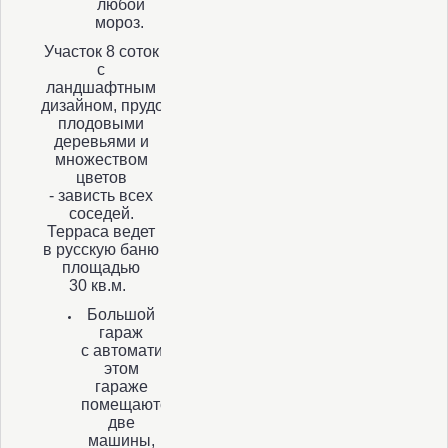
любой
мороз.
Участок 8 соток
с
ландшафтным
дизайном, прудом,
плодовыми
деревьями и
множеством
цветов
- зависть всех
соседей.
Терраса ведет
в русскую баню
площадью
30 кв.м.
Большой
гараж
с автоматическими воротами. В
этом
гараже
помещаются
две
машины,