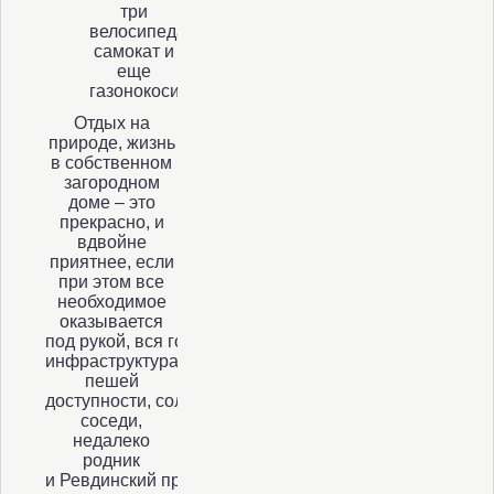
три
велосипеда,
самокат и
еще
газонокосилка!
Отдых на
природе, жизнь
в собственном
загородном
доме – это
прекрасно, и
вдвойне
приятнее, если
при этом все
необходимое
оказывается
под рукой, вся городская
инфраструктура в
пешей
доступности, солидные
соседи,
недалеко
родник
и Ревдинский пруд.