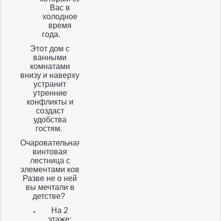
Вас в
холодное
время
года.
Этот дом с
ванными
комнатами
внизу и наверху
устранит
утренние
конфликты и
создаст
удобства
гостям.
Очаровательная
винтовая
лестница с
элементами ковки.
Разве не о ней
вы мечтали в
детстве?
На 2
этаже: