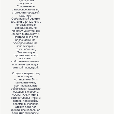
таунхаус вы
получаете:
Современное
загородное жилье по
стоимости городской
квартиры,
Собственный участок
земли от 280-420 кв.м.,
который можно
использовать по
личному усмотрению
(входит в стоимость),
Центральные сети
водоснабжения,
электроснабжения,
канализации и
газоснабжения,
Огороженную
территорию своего
поселка с
собственным пляжем,
причалом для лодок,
детской площадкой.
Отделка квартир под
«чистовую»:
установлены 5-ти
камерные окна,
противопожарные
сейф-двери, гаражные
секционные ворота
«DOORHAN», стены
оштукатурены (гипс) и
готовы под оклейку
обоями, выполнена
стяжка пола под
финальное напольное
покрытие (линолеум,