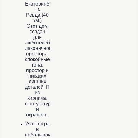
Екатеринбурга
- г.
Ревда (40
км.)
Этот дом
создан
для
любителей
лаконичной архитектуры и
простора:
спокойные
тона,
простор и
никаких
лишних
деталей. Построен
из
кирпича,
отштукатурен
и
окрашен.
Участок расположен
в
небольшом