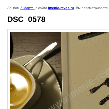
Альбом
8 Марта!
с сайта
imenie-revda.ru
. Вы просматриваете 
DSC_0578